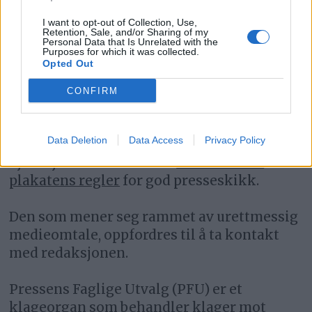
NYHETER
I want to opt-out of Collection, Use,
Retention, Sale, and/or Sharing of my
Personal Data that Is Unrelated with the
Purposes for which it was collected.
Opted Out
CONFIRM
Data Deletion
Data Access
Privacy Policy
Fjell-Ljom arbeider etter
Vær Varsom-
plakatens regler
for god presseskikk.
Den som mener seg rammet av urettmessig
medieomtale, oppfordres til å ta kontakt
med redaksjonen.
Pressens Faglige Utvalg (PFU) er et
klageorgan som behandler klager mot