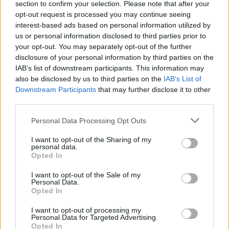
section to confirm your selection. Please note that after your
KJØP
opt-out request is processed you may continue seeing
interest-based ads based on personal information utilized by
us or personal information disclosed to third parties prior to
your opt-out. You may separately opt-out of the further
disclosure of your personal information by third parties on the
Allerede abonnent? Logg inn her
IAB’s list of downstream participants. This information may
also be disclosed by us to third parties on the
IAB’s List of
Min side
Downstream Participants
that may further disclose it to other
third parties.
Personal Data Processing Opt Outs
RENSEANLEGG
ÅLEN
MILJØ
I want to opt-out of the Sharing of my
personal data.
KLOAKKRENSING
KLOAKK
Opted In
INGAR ENGAN
HOLTÅLEN KOMMUNE
I want to opt-out of the Sale of my
Personal Data.
HOLTÅLEN
HESSDALEN
HALTDALEN
Opted In
FORURENSNING
ENGAN
AVLØP
I want to opt-out of processing my
Personal Data for Targeted Advertising.
AUNEGRENDA
ADRESSEAVISEN
Opted In