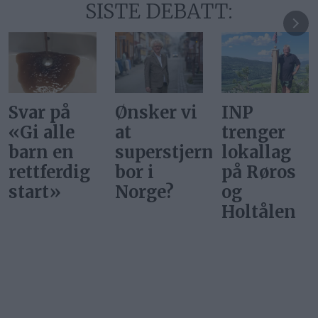
SISTE DEBATT:
Ønsker vi
INP
Gi alle
at
trenger
barn en
superstjerner
lokallag
rettferdig
bor i
på Røros
start
Norge?
og
Holtålen