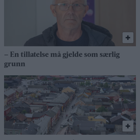
– En tillatelse må gjelde som særlig
grunn