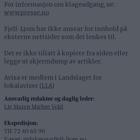
For informasjon om klageadgang, se:
www.presse.no
Fjell-Ljom har ikke ansvar for innhold på
eksterne nettsider som det lenkes til.
Det er ikke tillatt å kopiere fra siden eller
legge ut skjermdump av artikler.
Avisa er medlem i Landslaget for
lokalaviser (
LLA
)
Ansvarlig redaktør og daglig leder:
Liv Maren Mæhre Vold
Ekspedisjon:
Tlf: 72 40 65 90
E-post:
redaksjon@fjell-ljom.no